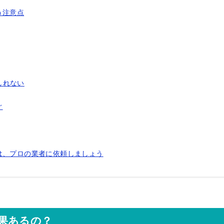
う注意点
しれない
ぐ
は、プロの業者に依頼しましょう
果あるの？