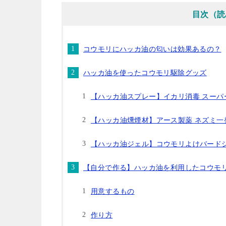
目次（読
コウモリにハッカ油の匂いは効果あるの？
ハッカ油を使ったコウモリ駆除グッズ
【ハッカ油スプレー】イカリ消毒 スーパ
【ハッカ油燻煙材】アース製薬 ネズミ一
【ハッカ油ジェル】コウモリよけバード
【自分で作る】ハッカ油を利用したコウモ
用意するもの
作り方