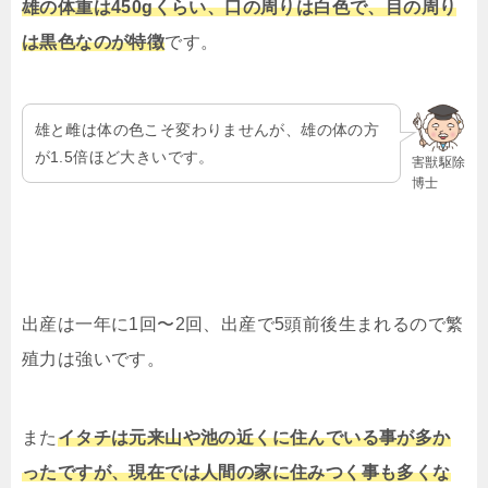
雄の体重は450gくらい、口の周りは白色で、目の周り
は黒色なのが特徴
です。
雄と雌は体の色こそ変わりませんが、雄の体の方
が1.5倍ほど大きいです。
害獣駆除
博士
出産は一年に1回〜
2
回、出産で
5
頭前後生まれるので繁
殖力は強いです。
また
イタチは元来山や池の近くに住んでいる事が多か
ったですが、現在では人間の家に住みつく事も多くな