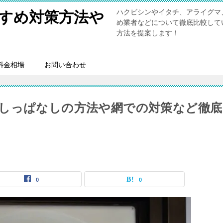
ハクビシンやイタチ、アライグマ
すめ対策方法や
め業者などについて徹底比較して
方法を提案します！
料金相場
お問い合わせ
しっぱなしの方法や網での対策など徹底
0
0