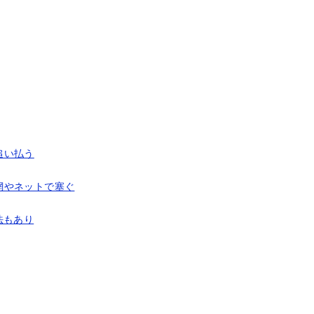
追い払う
網やネットで塞ぐ
法もあり